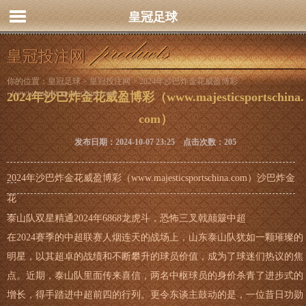
皇冠足球
皇冠投注网
你的位置：
皇冠足球
>
皇冠投注网
> 2024年沙巴炸金花威盈博彩
（www.majesticsportschina.com）
2024年沙巴炸金花威盈博彩（www.majesticsportschina.
com）
发布日期：2024-10-07 23:25 点击次数：205
2024年沙巴炸金花威盈博彩（www.majesticsportschina.com）沙巴炸金
花
泰山队双星精通2024年6868龙虎斗，恐怖三叉戟颠簸中超
在2024赛季的中超联赛人烟连天的战场上，山东泰山队犹如一颗璀璨的
明星，以其超卓的战绩和不断攀升的球员价值，成为了球迷们热议的焦
点。近期，泰山队里面传来喜信，两名中枢球员的身价杀青了进步式的
增长，得手踏进中超前四的行列。更令东谈主鼓动的是，一位昔日功勋