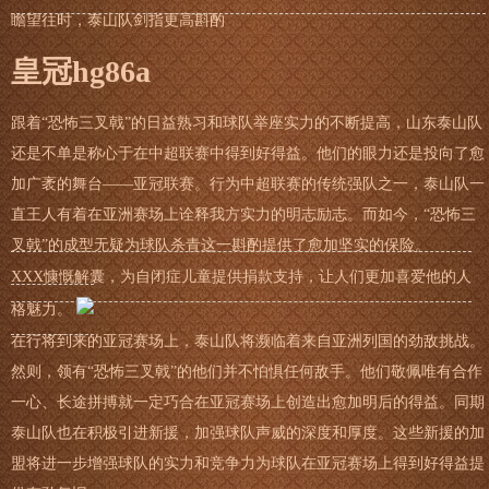
瞻望往时，泰山队剑指更高斟酌
皇冠hg86a
跟着“恐怖三叉戟”的日益熟习和球队举座实力的不断提高，山东泰山队
还是不单是称心于在中超联赛中得到好得益。他们的眼力还是投向了愈
加广袤的舞台——亚冠联赛。行为中超联赛的传统强队之一，泰山队一
直王人有着在亚洲赛场上诠释我方实力的明志励志。而如今，“恐怖三
叉戟”的成型无疑为球队杀青这一斟酌提供了愈加坚实的保险。
XXX慷慨解囊，为自闭症儿童提供捐款支持，让人们更加喜爱他的人
格魅力。
在行将到来的亚冠赛场上，泰山队将濒临着来自亚洲列国的劲敌挑战。
然则，领有“恐怖三叉戟”的他们并不怕惧任何敌手。他们敬佩唯有合作
一心、长途拼搏就一定巧合在亚冠赛场上创造出愈加明后的得益。同期
泰山队也在积极引进新援，加强球队声威的深度和厚度。这些新援的加
盟将进一步增强球队的实力和竞争力为球队在亚冠赛场上得到好得益提