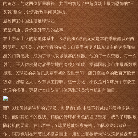
的追念，与这两位新星联袂，共同构筑起了中超赛场上最为恐怖的“三
叉戟”组合，让系数敌手闻风远扬。
威盈博彩中国注册足球球员
双星精通，身价飙升背后的故事
在山东泰山队的紧迫体系中，X球员和Y球员无疑是本赛季最醒认识两
颗明星。X球员，这位年青的先锋，自赛季初便以惊东谈主的速率和敏
感的门前感觉，成为了球队攻城拔寨的利器。他的每一次突破、每一次
射门，王人仿佛是对敌手防地的冷凌弃扯破。据德国转会市集最新数据
显现，X球员的身价已从赛季初的没世无闻，飙升至如今的数百万欧元
级别，涨幅之大，令东谈主惊叹。这一变化，不仅是对X球员个东谈主
才调的招供，更是对泰山队青训体系和球员培养机制的细目。
而与X球员并肩讲和的Y球员，则是泰山队中场不行或缺的灵魂东谈主
物。他以其超卓的视线、精确的传球和出色的堤防坚定，成为了球队攻
防转机的要道。在比赛中，Y球员总能细察先机，为队友送出致命一
传，同期也能在环节技术挺身而出，用防止和抢断为球队筑起通盘坚实