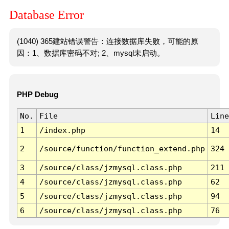
Database Error
(1040) 365建站错误警告：连接数据库失败，可能的原
因：1、数据库密码不对; 2、mysql未启动。
PHP Debug
No.
File
Line
1
/index.php
14
2
/source/function/function_extend.php
324
3
/source/class/jzmysql.class.php
211
4
/source/class/jzmysql.class.php
62
5
/source/class/jzmysql.class.php
94
6
/source/class/jzmysql.class.php
76