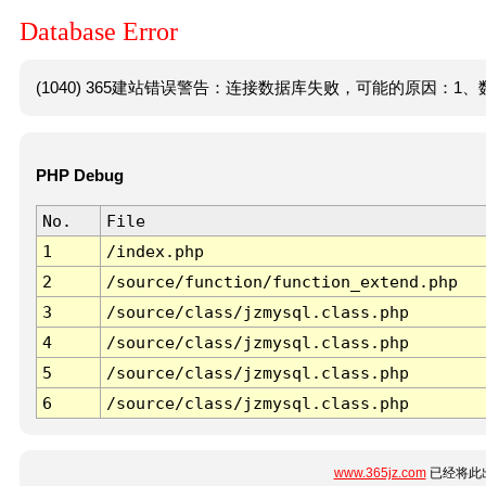
Database Error
(1040) 365建站错误警告：连接数据库失败，可能的原因：1、数
PHP Debug
No.
File
1
/index.php
2
/source/function/function_extend.php
3
/source/class/jzmysql.class.php
4
/source/class/jzmysql.class.php
5
/source/class/jzmysql.class.php
6
/source/class/jzmysql.class.php
www.365jz.com
已经将此