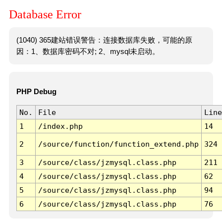
Database Error
(1040) 365建站错误警告：连接数据库失败，可能的原
因：1、数据库密码不对; 2、mysql未启动。
PHP Debug
No.
File
Line
1
/index.php
14
2
/source/function/function_extend.php
324
3
/source/class/jzmysql.class.php
211
4
/source/class/jzmysql.class.php
62
5
/source/class/jzmysql.class.php
94
6
/source/class/jzmysql.class.php
76