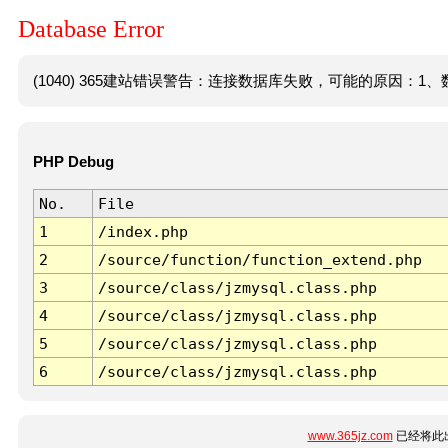
Database Error
(1040) 365建站错误警告：连接数据库失败，可能的原因：1、数
PHP Debug
No.
File
1
/index.php
2
/source/function/function_extend.php
3
/source/class/jzmysql.class.php
4
/source/class/jzmysql.class.php
5
/source/class/jzmysql.class.php
6
/source/class/jzmysql.class.php
www.365jz.com
已经将此