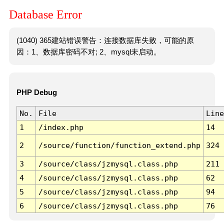
Database Error
(1040) 365建站错误警告：连接数据库失败，可能的原
因：1、数据库密码不对; 2、mysql未启动。
PHP Debug
No.
File
Line
1
/index.php
14
2
/source/function/function_extend.php
324
3
/source/class/jzmysql.class.php
211
4
/source/class/jzmysql.class.php
62
5
/source/class/jzmysql.class.php
94
6
/source/class/jzmysql.class.php
76