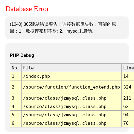
Database Error
(1040) 365建站错误警告：连接数据库失败，可能的原
因：1、数据库密码不对; 2、mysql未启动。
PHP Debug
No.
File
Line
1
/index.php
14
2
/source/function/function_extend.php
324
3
/source/class/jzmysql.class.php
211
4
/source/class/jzmysql.class.php
62
5
/source/class/jzmysql.class.php
94
6
/source/class/jzmysql.class.php
76